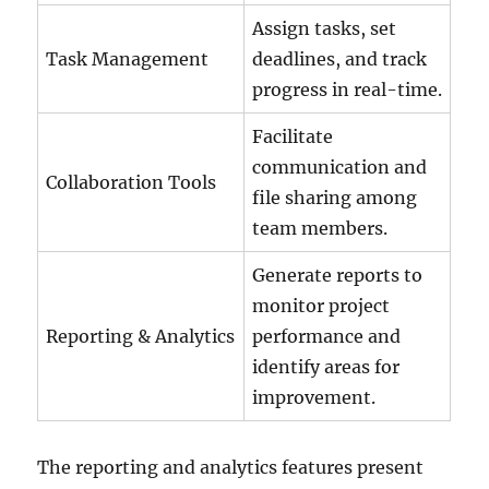
Assign tasks, set
Task Management
deadlines, and track
progress in real-time.
Facilitate
communication and
Collaboration Tools
file sharing among
team members.
Generate reports to
monitor project
Reporting & Analytics
performance and
identify areas for
improvement.
The reporting and analytics features present