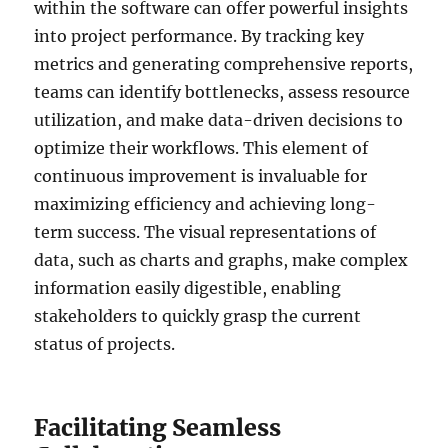
within the software can offer powerful insights
into project performance. By tracking key
metrics and generating comprehensive reports,
teams can identify bottlenecks, assess resource
utilization, and make data-driven decisions to
optimize their workflows. This element of
continuous improvement is invaluable for
maximizing efficiency and achieving long-
term success. The visual representations of
data, such as charts and graphs, make complex
information easily digestible, enabling
stakeholders to quickly grasp the current
status of projects.
Facilitating Seamless