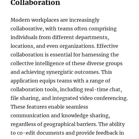
Collaboration
Modern workplaces are increasingly
collaborative, with teams often comprising
individuals from different departments,
locations, and even organizations. Effective
collaboration is essential for harnessing the
collective intelligence of these diverse groups
and achieving synergistic outcomes. This
application equips teams with a range of
collaboration tools, including real-time chat,
file sharing, and integrated video conferencing.
These features enable seamless
communication and knowledge sharing,
regardless of geographical barriers. The ability
to co-edit documents and provide feedback in