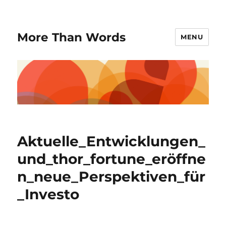
More Than Words
MENU
Aktuelle_Entwicklungen_
und_thor_fortune_eröffne
n_neue_Perspektiven_für
_Investo