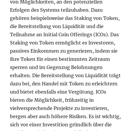
von Möglichkeiten, an den potenziellen
Erfolgen des Systems teilzuhaben. Dazu
gehören beispielsweise das Staking von Token,
die Bereitstellung von Liquidität und die
Teilnahme an Initial Coin Offerings (ICOs). Das
Staking von Token ermöglicht es Investoren,
passives Einkommen zu generieren, indem sie
ihre Token für einen bestimmten Zeitraum
sperren und im Gegenzug Belohnungen
erhalten. Die Bereitstellung von Liquidität trägt
dazu bei, den Handel mit Token zu erleichtern
und bietet ebenfalls eine Vergütung. ICOs
bieten die Möglichkeit, frühzeitig in
vielversprechende Projekte zu investieren,
bergen aber auch höhere Risiken. Es ist wichtig,
sich vor einer Investition gründlich über die