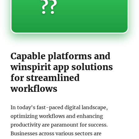
??
Capable platforms and
winspirit app solutions
for streamlined
workflows
In today's fast-paced digital landscape,
optimizing workflows and enhancing
productivity are paramount for success.
Businesses across various sectors are