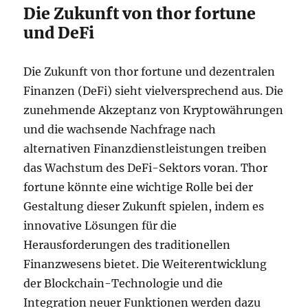
Die Zukunft von thor fortune
und DeFi
Die Zukunft von thor fortune und dezentralen
Finanzen (DeFi) sieht vielversprechend aus. Die
zunehmende Akzeptanz von Kryptowährungen
und die wachsende Nachfrage nach
alternativen Finanzdienstleistungen treiben
das Wachstum des DeFi-Sektors voran. Thor
fortune könnte eine wichtige Rolle bei der
Gestaltung dieser Zukunft spielen, indem es
innovative Lösungen für die
Herausforderungen des traditionellen
Finanzwesens bietet. Die Weiterentwicklung
der Blockchain-Technologie und die
Integration neuer Funktionen werden dazu