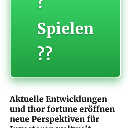
?
Spielen
??
Aktuelle Entwicklungen
und thor fortune eröffnen
neue Perspektiven für