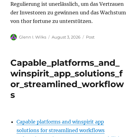
Regulierung ist unerlässlich, um das Vertrauen
der Investoren zu gewinnen und das Wachstum
von thor fortune zu unterstützen.
Author
Posted
Categories
Glenn I. Wilks
August 3, 2026
Post
on
Capable_platforms_and_
winspirit_app_solutions_f
or_streamlined_workflow
s
Capable platforms and winspirit app
solutions for streamlined workflows