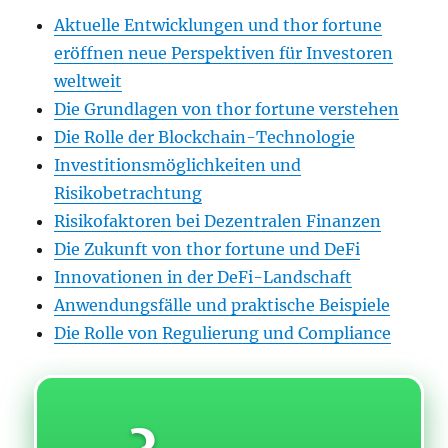
Aktuelle Entwicklungen und thor fortune
eröffnen neue Perspektiven für Investoren
weltweit
Die Grundlagen von thor fortune verstehen
Die Rolle der Blockchain-Technologie
Investitionsmöglichkeiten und
Risikobetrachtung
Risikofaktoren bei Dezentralen Finanzen
Die Zukunft von thor fortune und DeFi
Innovationen in der DeFi-Landschaft
Anwendungsfälle und praktische Beispiele
Die Rolle von Regulierung und Compliance