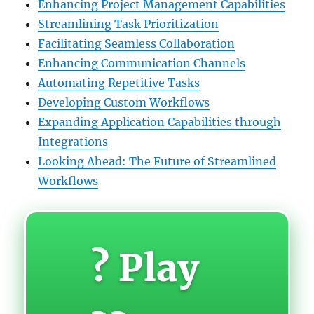
Enhancing Project Management Capabilities
Streamlining Task Prioritization
Facilitating Seamless Collaboration
Enhancing Communication Channels
Automating Repetitive Tasks
Developing Custom Workflows
Expanding Application Capabilities through
Integrations
Looking Ahead: The Future of Streamlined
Workflows
? Play