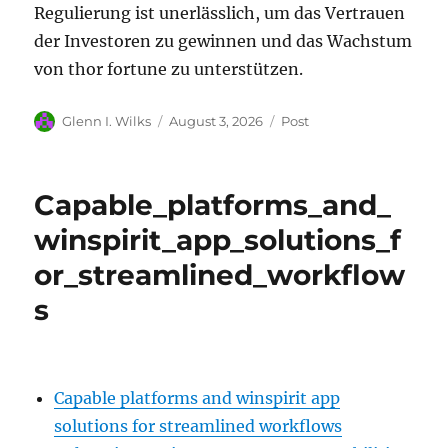
Regulierung ist unerlässlich, um das Vertrauen
der Investoren zu gewinnen und das Wachstum
von thor fortune zu unterstützen.
Author
Posted
Categories
Glenn I. Wilks
August 3, 2026
Post
on
Capable_platforms_and_
winspirit_app_solutions_f
or_streamlined_workflow
s
Capable platforms and winspirit app
solutions for streamlined workflows